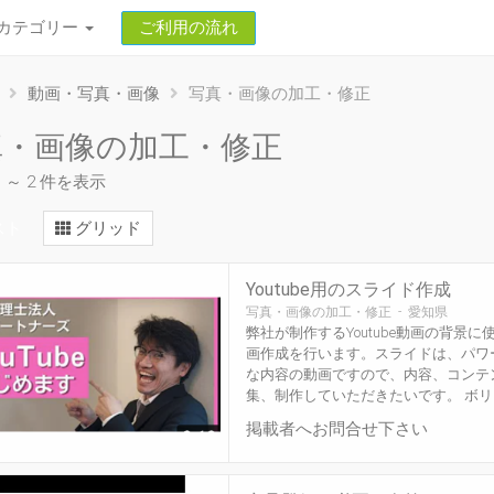
カテゴリー
ご利用の流れ
動画・写真・画像
写真・画像の加工・修正
真・画像の加工・修正
1 ～ 2 件を表示
スト
グリッド
Youtube用のスライド作成
写真・画像の加工・修正 - 愛知県
弊社が制作するYoutube動画の背景
画作成を行います。スライドは、パワ
な内容の動画ですので、内容、コンテ
集、制作していただきたいです。 ボリュ.
掲載者へお問合せ下さい