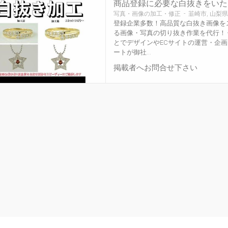
商品登録に必要な白抜きをいた
写真・画像の加工・修正 - 韮崎市, 山梨県
登録企業多数！高品質な白抜き画像を
る画像・写真の切り抜き作業を代行！
とでデザインやECサイトの運営・企画
ートが御社...
掲載者へお問合せ下さい