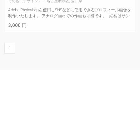
その他（デザイン） - 名古屋市緑区, 愛知県
Adobe Photoshopを使用しSNSなどに使用できるプロフィール画像を
制作いたします。 アナログ画材での作画も可能です。 絵柄はサン
プル画像をご参考下さい。 [商品名] プロフィール用画像 フルカラ
3,000 円
ー [点数] 1点 &n...
1
Information
ご利用ガイド
ワーカーの声
ご利用企業様の声
あなたの“得意”を出品してください！（ワーカー登録される方へ）
障がい者雇用に対する助成金について（事業者様）